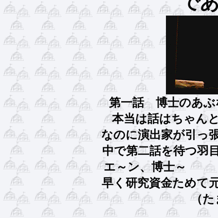
で
第一話 博士のあぶな
本当は話はちゃんと
なのに演出家が引っ
中で第二話を待
エ～
早く研究資金ため
（た