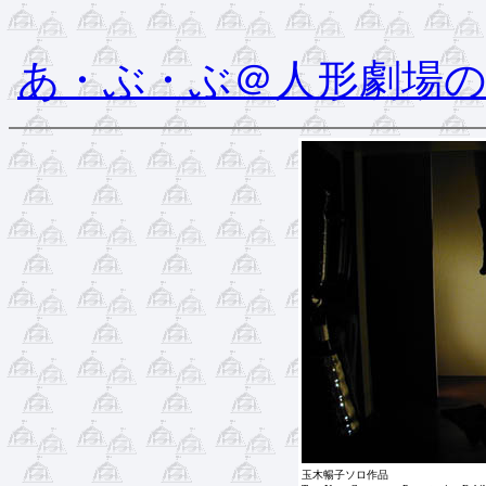
あ・ぶ・ぶ＠人形劇場
玉木暢子ソロ作品