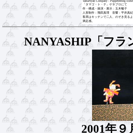
TamaNyan Company - Puppeteering Exhib
「タマゴ・ト・テ」ゲネプロ
にて
作・構成・操演・展示：玉木暢子
人形制作：飛田真理 音響：平井真紀
客席はキッチンで二人、のぞき見るよ
満足感。
NANYASHIP「
2001年