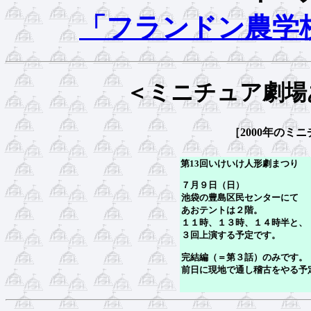
「フランドン農学
＜ミニチュア劇場
［2000年のミ
第13回いけいけ人形劇
７月９日（
池袋の豊島区民センター
あおテントは２
１１時、１３時、１４時
３回上演する予定で
完結編（＝第３話）のみ
前日に現地で通し稽古をやる