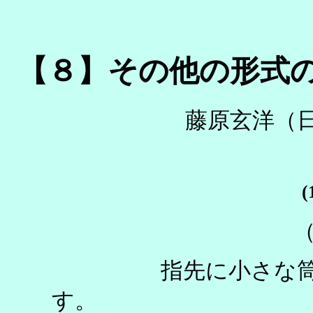
【８】その他の形式の人形 O
藤原玄洋（
（
指先に小さな筒